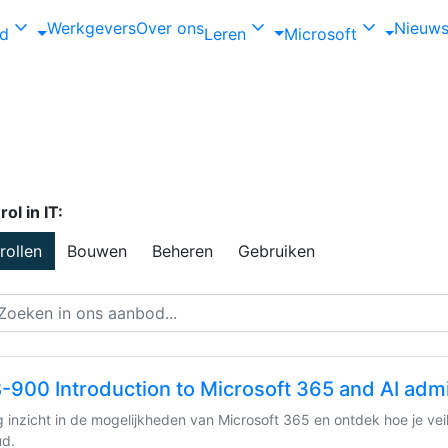
expand_more
expand_more
expand_more
Werkgevers
Over ons
Nieuw
od
Leren
Microsoft
or Microsoft Azure certificeringen
ol in IT:
 rollen
Bouwen
Beheren
Gebruiken
-900 Introduction to Microsoft 365 and AI admin
jg inzicht in de mogelijkheden van Microsoft 365 en ontdek hoe je vei
ud.