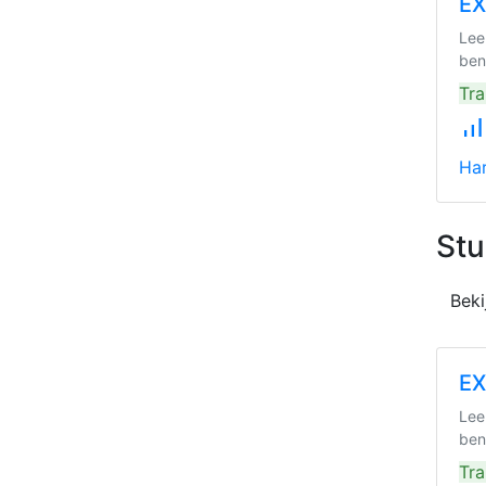
EX
Lee
ben
Tra
signal_cellular_alt
Ha
Stu
Beki
EX
Lee
ben
Tra