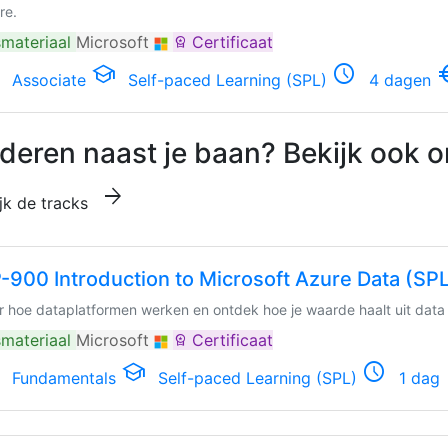
re.
materiaal
Microsoft
Certificaat
workspace_premium
school
schedule
euro_
Associate
Self-paced Learning (SPL)
4 dagen
deren naast je baan? Bekijk ook o
arrow_forward
jk de tracks
-900 Introduction to Microsoft Azure Data (SP
r hoe dataplatformen werken en ontdek hoe je waarde haalt uit data
materiaal
Microsoft
Certificaat
workspace_premium
school
schedule
e
Fundamentals
Self-paced Learning (SPL)
1 dag