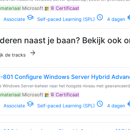
materiaal
Microsoft
Certificaat
workspace_premium
school
schedule
euro_
Associate
Self-paced Learning (SPL)
4 dagen
deren naast je baan? Bekijk ook o
arrow_forward
jk de tracks
-801 Configure Windows Server Hybrid Advan
 je Windows Server-beheer naar het hoogste niveau met geavanceerd
materiaal
Microsoft
Certificaat
workspace_premium
school
schedule
euro_
Associate
Self-paced Learning (SPL)
4 dagen