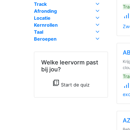
expand_more
Track
Tra
expand_more
Afronding
signal_cellular_alt
expand_more
Locatie
expand_more
Kernrollen
Zw
expand_more
Taal
expand_more
Beroepen
AB
Welke leervorm past
Kri
clo
bij jou?
Tra
quiz
signal_cellular_alt
Start de quiz
exc
AZ
Beh