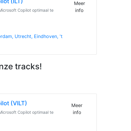
lot (ILT)
Meer
info
icrosoft Copilot optimaal te
dam, Utrecht, Eindhoven, 't
nze tracks!
lot (VILT)
Meer
info
icrosoft Copilot optimaal te