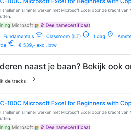
C-100C Microsoft Excel for Beginners with Copi
r sneller en slimmer werken met MIcrosoft Excel door de kracht van M
utten.
ining
Microsoft
Deelnamecertificaat
workspace_premium
school
schedule
location_on
Fundamentals
Classroom (ILT)
1 dag
Amster
euro_symbol
rde
€ 539,- excl. btw
deren naast je baan? Bekijk ook o
arrow_forward
jk de tracks
C-100C Microsoft Excel for Beginners with Copi
r sneller en slimmer werken met MIcrosoft Excel door de kracht van M
utten.
ining
Microsoft
Deelnamecertificaat
workspace_premium