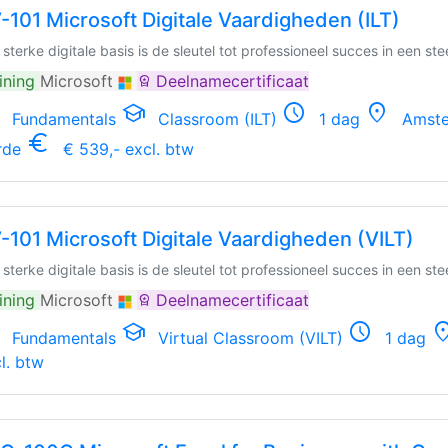
-101 Microsoft Digitale Vaardigheden (ILT)
 sterke digitale basis is de sleutel tot professioneel succes in een s
ining
Microsoft
Deelnamecertificaat
workspace_premium
school
schedule
location_on
Fundamentals
Classroom (ILT)
1 dag
Amster
euro_symbol
rde
€ 539,- excl. btw
-101 Microsoft Digitale Vaardigheden (VILT)
 sterke digitale basis is de sleutel tot professioneel succes in een s
ining
Microsoft
Deelnamecertificaat
workspace_premium
school
schedule
locatio
Fundamentals
Virtual Classroom (VILT)
1 dag
l. btw