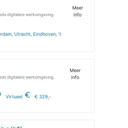
Meer
info
teeds digitalere werkomgeving.
dam, Utrecht, Eindhoven, 't
Meer
info
teeds digitalere werkomgeving.
n_on
euro_symbol
Virtueel
€ 329,-