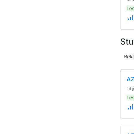
Les
signal_cellular_alt
Stu
Beki
AZ
Til
Les
signal_cellular_alt