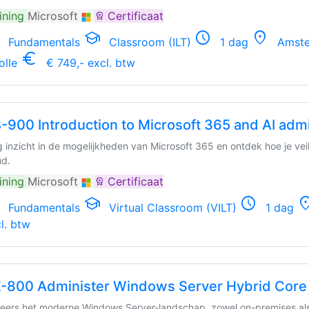
ining
Microsoft
Certificaat
workspace_premium
school
schedule
location_on
Fundamentals
Classroom (ILT)
1 dag
Amster
euro_symbol
olle
€ 749,- excl. btw
-900 Introduction to Microsoft 365 and AI admi
jg inzicht in de mogelijkheden van Microsoft 365 en ontdek hoe je vei
ud.
ining
Microsoft
Certificaat
workspace_premium
school
schedule
locatio
Fundamentals
Virtual Classroom (VILT)
1 dag
l. btw
-800 Administer Windows Server Hybrid Core I
eers het moderne Windows Server-landschap, zowel on-premises als 