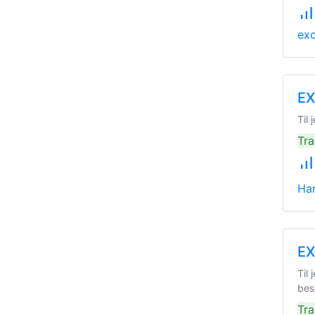
signal_cellular_alt
exc
EX
Til
Tra
signal_cellular_alt
Ha
EX
Til
bes
Tra