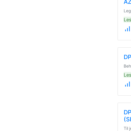
AZ
Leg
Les
signal_cellular_alt
DP
Beh
Les
signal_cellular_alt
DP
(S
Til