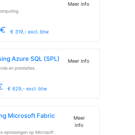
)
Meer info
computing.
uro_symbol
€ 319,- excl. btw
sing Azure SQL (SPL)
Meer info
ole en prestaties.
symbol
€ 629,- excl. btw
ng Microsoft Fabric
Meer
info
cs-oplossingen op Microsoft