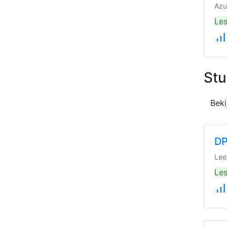
Azu
Les
signal_cellular_alt
Stu
Beki
DP
Lee
Les
signal_cellular_alt