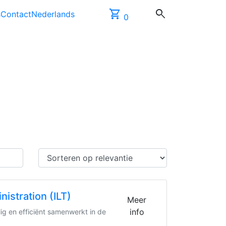
shopping_cart
search
s
Contact
Nederlands
0
istration (ILT)
Meer
info
lig en efficiënt samenwerkt in de