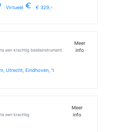
n_on
euro_symbol
Virtueel
€ 329,-
Meer
info
ta een krachtig beslisinstrument.
 Utrecht, Eindhoven, 't
Meer
info
ta een krachtig