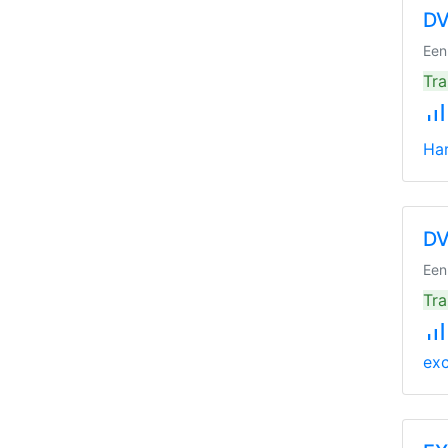
DV
Een
Tra
signal_cellular_alt
Ha
DV
Een
Tra
signal_cellular_alt
exc