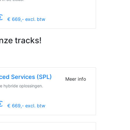
symbol
€ 669,- excl. btw
nze tracks!
ced Services (SPL)
Meer info
e hybride oplossingen.
symbol
€ 669,- excl. btw