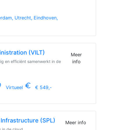
dam, Utrecht, Eindhoven,
nistration (VILT)
Meer
info
lig en efficiënt samenwerkt in de
n_on
euro_symbol
Virtueel
€ 549,-
nfrastructure (SPL)
Meer info
in de cloud.