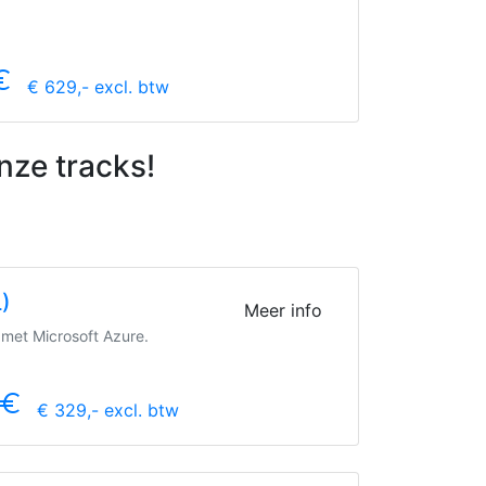
symbol
€ 629,- excl. btw
nze tracks!
L)
Meer info
 met Microsoft Azure.
uro_symbol
€ 329,- excl. btw