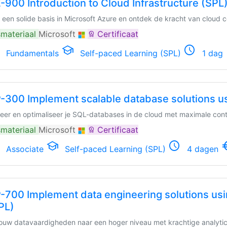
-900 Introduction to Cloud Infrastructure (SPL
 een solide basis in Microsoft Azure en ontdek de kracht van cloud 
materiaal
Microsoft
Certificaat
workspace_premium
school
schedule
e
Fundamentals
Self-paced Learning (SPL)
1 dag
-300 Implement scalable database solutions u
eer en optimaliseer je SQL-databases in de cloud met maximale contr
materiaal
Microsoft
Certificaat
workspace_premium
school
schedule
euro_
Associate
Self-paced Learning (SPL)
4 dagen
-700 Implement data engineering solutions usi
PL)
 jouw datavaardigheden naar een hoger niveau met krachtige analyti