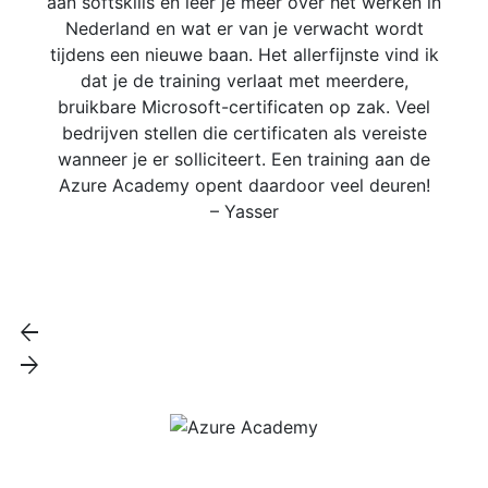
aan softskills en leer je meer over het werken in
me
Nederland en wat er van je verwacht wordt
tijdens een nieuwe baan. Het allerfijnste vind ik
dat je de training verlaat met meerdere,
bruikbare Microsoft-certificaten op zak. Veel
bedrijven stellen die certificaten als vereiste
wanneer je er solliciteert. Een training aan de
Azure Academy opent daardoor veel deuren!
– Yasser
arrow_back
arrow_forward
Hoofdkantoor