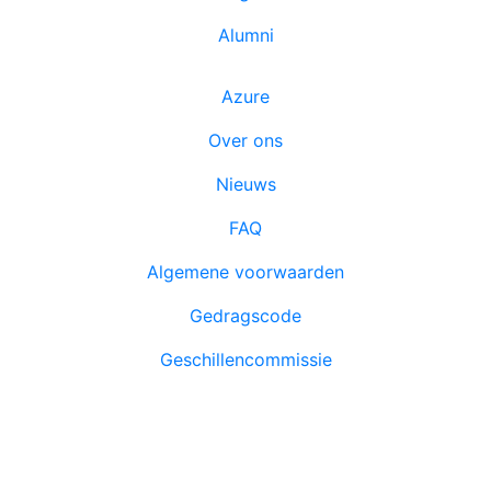
Alumni
Azure
Over ons
Nieuws
FAQ
Algemene voorwaarden
Gedragscode
Geschillencommissie
Azure Academy is lid en volgt de richtlijnen van NRTO.