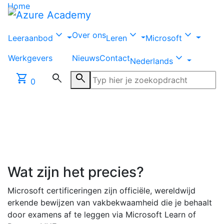
Home
|
Microsoft certificeringen
Microsoft
expand_more
expand_more
expand_more
Over ons
Leeraanbod
Leren
Microsoft
certificeringen
expand_more
Werkgevers
Nieuws
Contact
Nederlands
shopping_cart
search
search
Of het nu gaat om cloud, data, AI of security: je laat
0
zien dat je meebeweegt met technologische
ontwikkelingen. Handig als je werk zoekt, wilt
doorgroeien of sterker wilt staan in een digitalere
werkomgeving.
Wat zijn het precies?
Microsoft certificeringen zijn officiële, wereldwijd
erkende bewijzen van vakbekwaamheid die je behaalt
door examens af te leggen via Microsoft Learn of