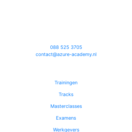
Koekoeksweg 3
8084 GN ’t Harde
Locatie Amsterdam
Evert van de Beekstraat 354
1118 CZ Schiphol
088 525 3705
contact@azure-academy.nl
Trainingen
Tracks
Masterclasses
Examens
Werkgevers