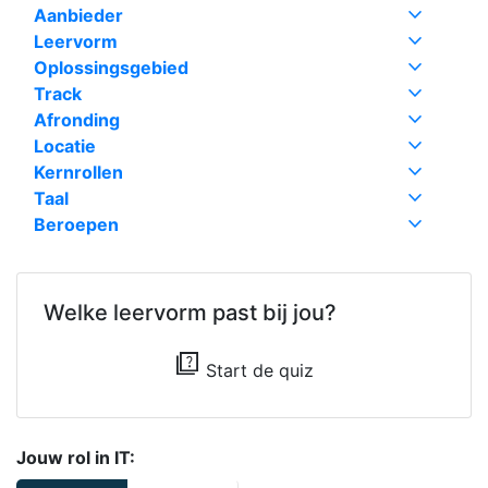
expand_more
Aanbieder
expand_more
Leervorm
expand_more
Oplossingsgebied
expand_more
Track
expand_more
Afronding
expand_more
Locatie
expand_more
Kernrollen
expand_more
Taal
expand_more
Beroepen
Welke leervorm past bij jou?
quiz
Start de quiz
Jouw rol in IT: