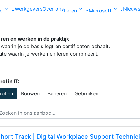
expand_more
expand_more
expand_more
Werkgevers
Over ons
Nieuw
od
Leren
Microsoft
d Leren
eren en werken in de praktijk
waarin je de basis legt en certificaten behaalt.
te waarin je werken en leren combineert.
ol in IT:
 rollen
Bouwen
Beheren
Gebruiken
hort Track | Digital Workplace Support Technic