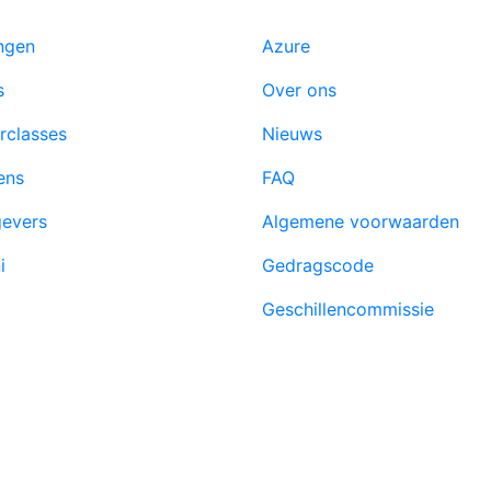
ingen
Azure
s
Over ons
rclasses
Nieuws
ens
FAQ
evers
Algemene voorwaarden
i
Gedragscode
Geschillencommissie
done
eren wat de markt vraagt
Blijvend voordeel als alu