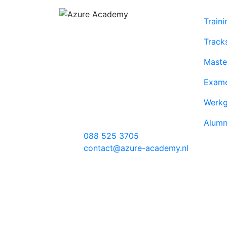
Train
Hoofdkantoor
Track
Koekoeksweg 3
8084 GN ’t Harde
Maste
Locatie Amsterdam
Exam
Evert van de
Werkg
Beekstraat 354
1118 CZ Schiphol
Alumn
088 525 3705
contact@azure-academy.nl
done
done
Founded with Microsoft
L