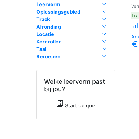
expand_more
Leervorm
Ver
expand_more
Oplossingsgebied
Tr
expand_more
Track
signal_cellular_alt
expand_more
Afronding
expand_more
Locatie
Ams
expand_more
Kernrollen
euro_symbol
expand_more
Taal
expand_more
Beroepen
Welke leervorm past
bij jou?
quiz
Start de quiz