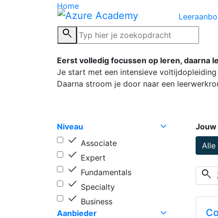
Home
|
Voltijd → Werkend Leren
Leeraanb
Voltijd → Werken
search
Eerst volledig focussen op leren, daarna l
Je start met een intensieve voltijdopleiding 
Daarna stroom je door naar een leerwerkrou
expand_more
Niveau
Jouw r
done
Associate
Alle
done
Expert
done
Fundamentals
search
done
Specialty
done
Business
expand_more
Co
Aanbieder