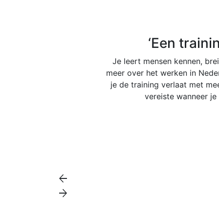
‘Een train
Je leert mensen kennen, breid
meer over het werken in Nederl
je de training verlaat met mee
vereiste wanneer je
arrow_back
arrow_forward