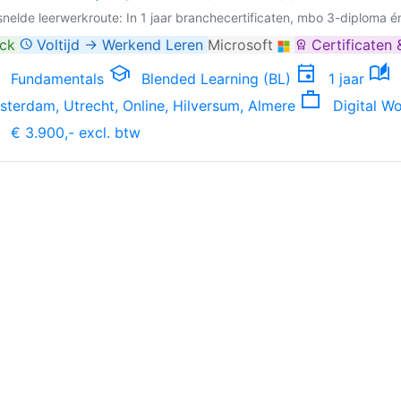
snelde leerwerkroute: In 1 jaar branchecertificaten, mbo 3-diploma é
ack
Voltijd → Werkend Leren
Microsoft
Certificaten
schedule
workspace_premium
school
event
auto_stories
Fundamentals
Blended Learning (BL)
1 jaar
work
terdam, Utrecht, Online, Hilversum, Almere
Digital Wo
€ 3.900,- excl. btw