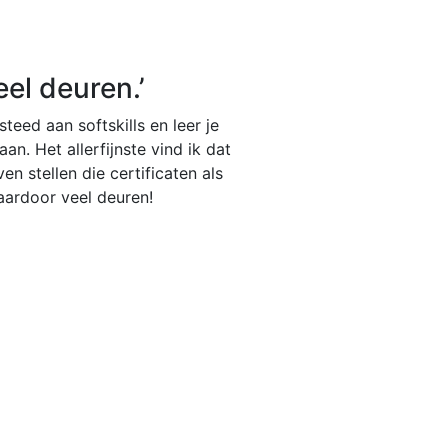
el deuren.’
teed aan softskills en leer je
Bij Azure Acad
n. Het allerfijnste vind ik dat
de cultuur is 
en stellen die certificaten als
aardoor veel deuren!