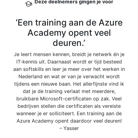
Deze deelnemers gingen je voor
school
‘Een training aan de Azure
Academy opent veel
deuren.’
Bij
veel
Je leert mensen kennen, breidt je netwerk én je
omg
IT-kennis uit. Daarnaast wordt er tijd besteed
Ned
aan softskills en leer je meer over het werken in
me
Nederland en wat er van je verwacht wordt
tijdens een nieuwe baan. Het allerfijnste vind ik
dat je de training verlaat met meerdere,
bruikbare Microsoft-certificaten op zak. Veel
bedrijven stellen die certificaten als vereiste
wanneer je er solliciteert. Een training aan de
Azure Academy opent daardoor veel deuren!
– Yasser