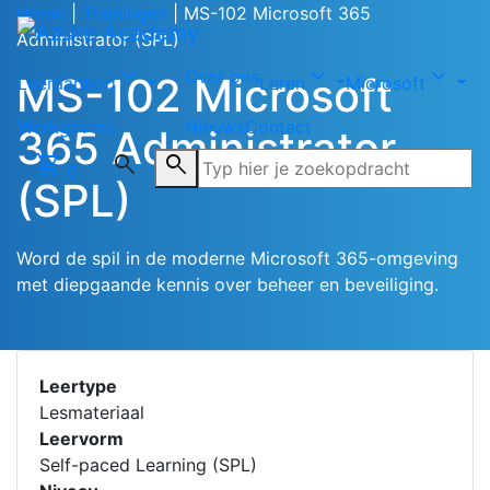
Home
|
Trainingen
|
MS-102 Microsoft 365
Administrator (SPL)
Kosten
Startdata
Gerelateerd
expand_more
expand_more
expand_more
Over ons
MS-102 Microsoft
Leeraanbod
Leren
Microsoft
Werkgevers
Nieuws
Contact
365 Administrator
shopping_cart
search
search
0
(SPL)
Word de spil in de moderne Microsoft 365-omgeving
met diepgaande kennis over beheer en beveiliging.
Leertype
Lesmateriaal
Leervorm
Self-paced Learning (SPL)