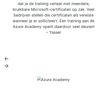
dat je de training verlaat met meerdere,
bruikbare Microsoft-certificaten op zak. Veel
bedrijven stellen die certificaten als vereiste
wanneer je er solliciteert. Een training aan de
Azure Academy opent daardoor veel deuren!
– Yasser
arrow_back
arrow_forward
Hoofdkantoor
Koekoeksweg 3
8084 GN ’t Harde