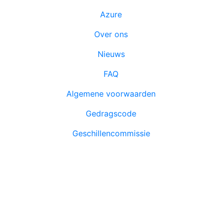
Azure
Over ons
Nieuws
FAQ
Algemene voorwaarden
Gedragscode
Geschillencommissie
Azure Academy is lid en volgt de richtlijnen van NRTO.
© 2026 Azure Academy