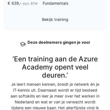
€ 639,-
Fundamentals
excl. BTW
Bekijk training
Deze deelnemers gingen je voor
school
‘Een training aan de Azure
Academy opent veel
deuren.’
Bij
veel
Je leert mensen kennen, breidt je netwerk én je
omg
IT-kennis uit. Daarnaast wordt er tijd besteed
Ned
aan softskills en leer je meer over het werken in
me
Nederland en wat er van je verwacht wordt
tijdens een nieuwe baan. Het allerfijnste vind ik