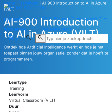
Home
|
Trainingen
|
AI-900 Introduction to AI in Azure
(VILT)
Kosten
Startdata
Gerelateerd
expand_more
expand_more
expand_more
Over ons
AI-900 Introduction
Leeraanbod
Leren
Microsoft
Werkgevers
Nieuws
Contact
to AI in Azure (VILT)
shopping_cart
search
search
0
Ontdek hoe Artificial Intelligence werkt en hoe je het
toepast binnen jouw organisatie, zonder dat je hoeft te
programmeren.
Leertype
Training
Leervorm
Virtual Classroom (VILT)
Duur