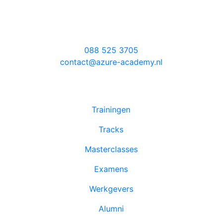
Locatie Amsterdam
Evert van de Beekstraat 354
1118 CZ Schiphol
088 525 3705
contact@azure-academy.nl
Trainingen
Tracks
Masterclasses
Examens
Werkgevers
Alumni