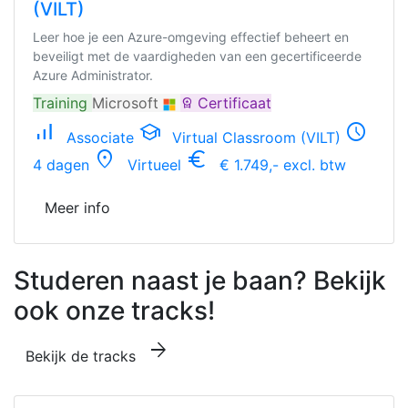
(VILT)
Leer hoe je een Azure-omgeving effectief beheert en
beveiligt met de vaardigheden van een gecertificeerde
Azure Administrator.
Training
Microsoft
Certificaat
workspace_premium
signal_cellular_alt
school
schedule
Associate
Virtual Classroom (VILT)
location_on
euro_symbol
4 dagen
Virtueel
€ 1.749,- excl. btw
Meer info
Studeren naast je baan? Bekijk
ook onze tracks!
arrow_forward
Bekijk de tracks