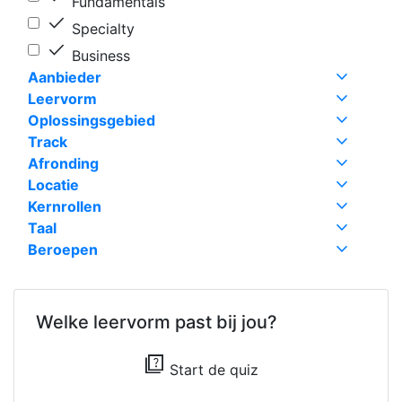
Fundamentals
done
Specialty
done
Business
expand_more
Aanbieder
expand_more
Leervorm
expand_more
Oplossingsgebied
expand_more
Track
expand_more
Afronding
expand_more
Locatie
expand_more
Kernrollen
expand_more
Taal
expand_more
Beroepen
Welke leervorm past bij jou?
quiz
Start de quiz