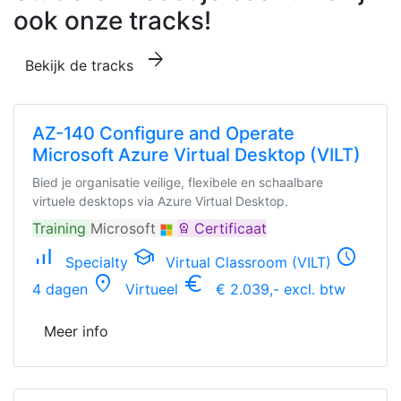
ook onze tracks!
arrow_forward
Bekijk de tracks
AZ-140 Configure and Operate
Microsoft Azure Virtual Desktop (VILT)
Bied je organisatie veilige, flexibele en schaalbare
virtuele desktops via Azure Virtual Desktop.
Training
Microsoft
Certificaat
workspace_premium
signal_cellular_alt
school
schedule
Specialty
Virtual Classroom (VILT)
location_on
euro_symbol
4 dagen
Virtueel
€ 2.039,- excl. btw
Meer info