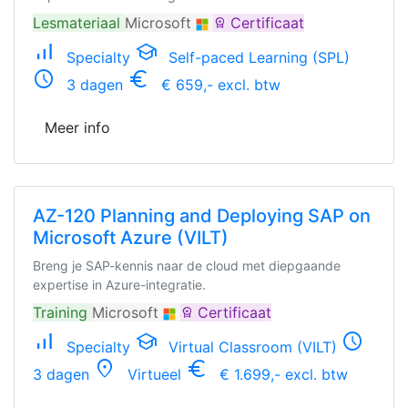
Lesmateriaal
Microsoft
Certificaat
workspace_premium
signal_cellular_alt
school
Specialty
Self-paced Learning (SPL)
schedule
euro_symbol
3 dagen
€ 659,- excl. btw
Meer info
AZ-120 Planning and Deploying SAP on
Microsoft Azure (VILT)
Breng je SAP-kennis naar de cloud met diepgaande
expertise in Azure-integratie.
Training
Microsoft
Certificaat
workspace_premium
signal_cellular_alt
school
schedule
Specialty
Virtual Classroom (VILT)
location_on
euro_symbol
3 dagen
Virtueel
€ 1.699,- excl. btw