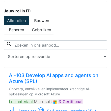
Jouw rol in IT:
Alle rollen
Bouwen
Beheren
Gebruiken
search
AI-103 Develop AI apps and agents on
Azure (SPL)
Ontwerp, ontwikkel en implementeer krachtige AI-
oplossingen op Microsoft Azure
Lesmateriaal
Microsoft
Certificaat
workspace_premium
signal_cellular_alt
school