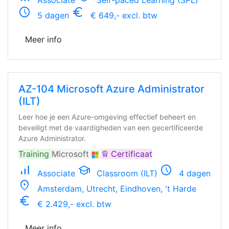
Associate
Self-paced Learning (SPL)
schedule
euro_symbol
5 dagen
€ 649,- excl. btw
Meer info
AZ-104 Microsoft Azure Administrator
(ILT)
Leer hoe je een Azure-omgeving effectief beheert en
beveiligt met de vaardigheden van een gecertificeerde
Azure Administrator.
Training
Microsoft
Certificaat
workspace_premium
signal_cellular_alt
school
schedule
Associate
Classroom (ILT)
4 dagen
location_on
Amsterdam, Utrecht, Eindhoven, 't Harde
euro_symbol
€ 2.429,- excl. btw
Meer info