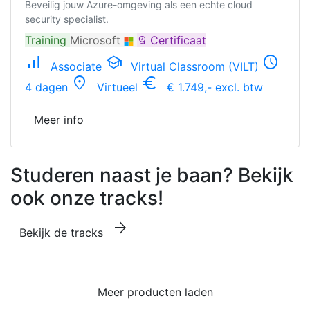
Beveilig jouw Azure-omgeving als een echte cloud
security specialist.
Training
Microsoft
Certificaat
workspace_premium
signal_cellular_alt
school
schedule
Associate
Virtual Classroom (VILT)
location_on
euro_symbol
4 dagen
Virtueel
€ 1.749,- excl. btw
Meer info
Studeren naast je baan? Bekijk
ook onze tracks!
arrow_forward
Bekijk de tracks
Meer producten laden